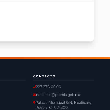
CONTACTO
227 278 06 00
nealtican@puebla.gob.mx
Palacio Municipal S/N, Nealtican,
Puebla, C.P. 74300