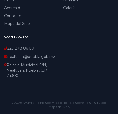
Inicio
Noticias
Acerca de
Galería
Contacto
Mapa del Sitio
CONTACTO
227 278 06 00
nealtican@puebla.gob.mx
Palacio Municipal S/N,
Nealtican, Puebla, C.P.
74300
© 2026
Ayuntamientos de México
. Todos los derechos reservados.
Mapa del Sitio